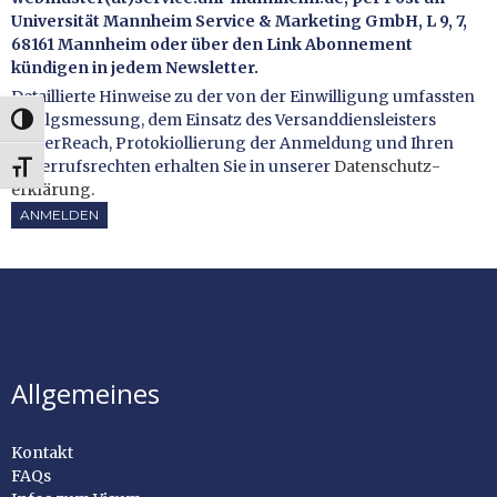
Universität Mannheim Service & Marketing GmbH, L 9, 7,
68161 Mannheim oder über den Link Abonnement
kündigen in jedem Newsletter.
Detaillierte Hinweise zu der von der Einwilligung umfassten
Erfolgsmessung, dem Einsatz des Versanddiensleisters
UMSCHALTEN AUF HOHE KONTRASTE
CleverReach, Protokiollierung der Anmeldung und Ihren
Widerrufsrechten erhalten Sie in unserer
Datenschutz­
SCHRIFT VERGRÖSSERN
erklärung
.
ANMELDEN
Allgemeines
Kontakt
FAQs